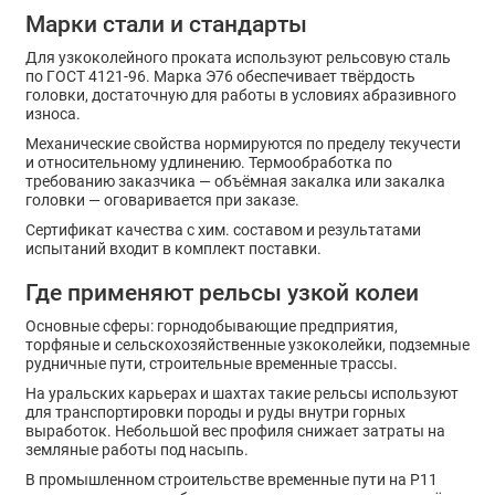
Марки стали и стандарты
Для узкоколейного проката используют рельсовую сталь
по ГОСТ 4121-96. Марка Э76 обеспечивает твёрдость
головки, достаточную для работы в условиях абразивного
износа.
Механические свойства нормируются по пределу текучести
и относительному удлинению. Термообработка по
требованию заказчика — объёмная закалка или закалка
головки — оговаривается при заказе.
Сертификат качества с хим. составом и результатами
испытаний входит в комплект поставки.
Где применяют рельсы узкой колеи
Основные сферы: горнодобывающие предприятия,
торфяные и сельскохозяйственные узкоколейки, подземные
рудничные пути, строительные временные трассы.
На уральских карьерах и шахтах такие рельсы используют
для транспортировки породы и руды внутри горных
выработок. Небольшой вес профиля снижает затраты на
земляные работы под насыпь.
В промышленном строительстве временные пути на Р11