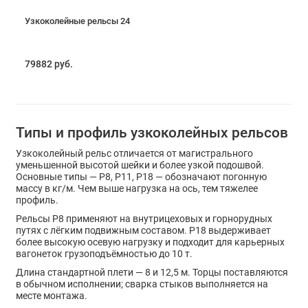
Узкоколейные рельсы 24
79882 руб.
Типы и профиль узкоколейных рельсов
Узкоколейный рельс отличается от магистрального
уменьшенной высотой шейки и более узкой подошвой.
Основные типы — Р8, Р11, Р18 — обозначают погонную
массу в кг/м. Чем выше нагрузка на ось, тем тяжелее
профиль.
Рельсы Р8 применяют на внутрицеховых и горнорудных
путях с лёгким подвижным составом. Р18 выдерживает
более высокую осевую нагрузку и подходит для карьерных
вагонеток грузоподъёмностью до 10 т.
Длина стандартной плети — 8 и 12,5 м. Торцы поставляются
в обычном исполнении; сварка стыков выполняется на
месте монтажа.