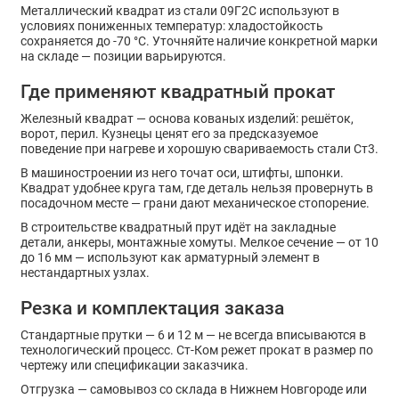
Металлический квадрат из стали 09Г2С используют в
условиях пониженных температур: хладостойкость
сохраняется до -70 °C. Уточняйте наличие конкретной марки
на складе — позиции варьируются.
Где применяют квадратный прокат
Железный квадрат — основа кованых изделий: решёток,
ворот, перил. Кузнецы ценят его за предсказуемое
поведение при нагреве и хорошую свариваемость стали Ст3.
В машиностроении из него точат оси, штифты, шпонки.
Квадрат удобнее круга там, где деталь нельзя провернуть в
посадочном месте — грани дают механическое стопорение.
В строительстве квадратный прут идёт на закладные
детали, анкеры, монтажные хомуты. Мелкое сечение — от 10
до 16 мм — используют как арматурный элемент в
нестандартных узлах.
Резка и комплектация заказа
Стандартные прутки — 6 и 12 м — не всегда вписываются в
технологический процесс. Ст-Ком режет прокат в размер по
чертежу или спецификации заказчика.
Отгрузка — самовывоз со склада в Нижнем Новгороде или