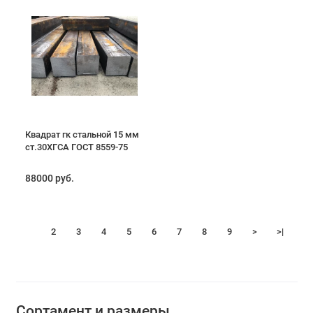
Квадрат гк стальной 15 мм
ст.30ХГСА ГОСТ 8559-75
88000 руб.
1
2
3
4
5
6
7
8
9
>
>|
Сортамент и размеры