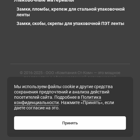
Замки, пломбы, крепеж для стальной упаковочной
ленты
Замки, скобы, скрепы для упаковочной ПЭТ ленты
© 2016-2025 - ООО «Компания Ст-Ком» — это мощное
предприятие с сформированной логистической
инфраструктурой, личными базами, компетентными и
Мы используем файлы cookie и другие средства
профессиональными сотрудниками. Предлагаем
металлопрокат любых марок, типов и размеров с
сохранения предпочтений и анализа действий
доставкой в России и СНГ
посетителей сайта. Подробнее в
Политика
конфиденциальности
. Нажмите «Принять», если
ИНН 6679102638, ОГРН 1169658133171
даете согласие на это.
Политика конфиденциальности
Согласие на обработку персональных данных
Согласие на получение рассылки рекламно-
Принять
информационных материалов