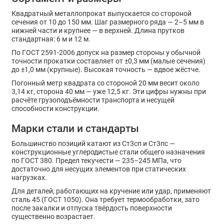
Квадратный металлопрокат выпускается со стороной
сечения от 10 до 150 мм. Шаг размерного ряда — 2–5 мм в
нижней части и крупнее — в верхней. Длина прутков
стандартная: 6 м и 12 м.
По ГОСТ 2591-2006 допуск на размер стороны у обычной
точности прокатки составляет от ±0,3 мм (малые сечения)
до ±1,0 мм (крупные). Высокая точность — вдвое жёстче.
Погонный метр квадрата со стороной 20 мм весит около
3,14 кг, сторона 40 мм — уже 12,5 кг. Эти цифры нужны при
расчёте грузоподъёмности транспорта и несущей
способности конструкции.
Марки стали и стандарты
Большинство позиций катают из Ст3сп и Ст3пс —
конструкционные углеродистые стали общего назначения
по ГОСТ 380. Предел текучести — 235–245 МПа, что
достаточно для несущих элементов при статических
нагрузках.
Для деталей, работающих на кручение или удар, применяют
сталь 45 (ГОСТ 1050). Она требует термообработки, зато
после закалки и отпуска твёрдость поверхности
существенно возрастает.