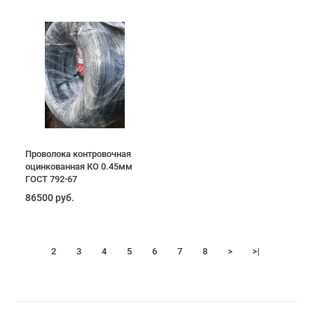
Проволока контровочная
оцинкованная КО 0.45мм
ГОСТ 792-67
86500 руб.
1
2
3
4
5
6
7
8
>
>|