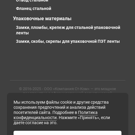
Отвод стальной
Фланец стальной
Упаковочные материалы
Замки, пломбы, крепеж для стальной упаковочной
ленты
Замки, скобы, скрепы для упаковочной ПЭТ ленты
© 2016-2025 - ООО «Компания Ст-Ком» — это мощное
предприятие с сформированной логистической
инфраструктурой, личными базами, компетентными и
Мы используем файлы cookie и другие средства
профессиональными сотрудниками. Предлагаем
металлопрокат любых марок, типов и размеров с
сохранения предпочтений и анализа действий
доставкой в России и СНГ
посетителей сайта. Подробнее в
Политика
конфиденциальности
. Нажмите «Принять», если
ИНН 6679102638, ОГРН 1169658133171
даете согласие на это.
Политика конфиденциальности
Согласие на обработку персональных данных