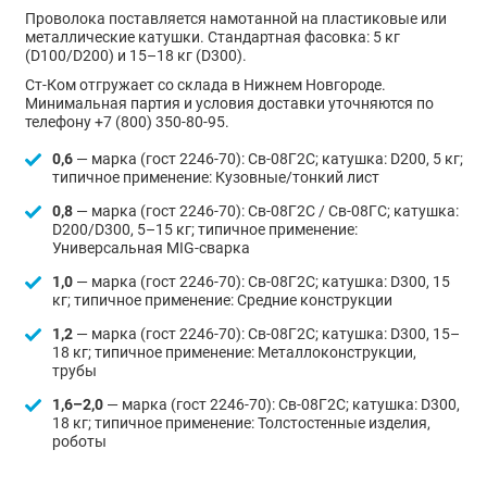
Проволока поставляется намотанной на пластиковые или
металлические катушки. Стандартная фасовка: 5 кг
(D100/D200) и 15–18 кг (D300).
Ст-Ком отгружает со склада в Нижнем Новгороде.
Минимальная партия и условия доставки уточняются по
телефону +7 (800) 350-80-95.
0,6
— марка (гост 2246-70): Св-08Г2С; катушка: D200, 5 кг;
типичное применение: Кузовные/тонкий лист
0,8
— марка (гост 2246-70): Св-08Г2С / Св-08ГС; катушка:
D200/D300, 5–15 кг; типичное применение:
Универсальная MIG-сварка
1,0
— марка (гост 2246-70): Св-08Г2С; катушка: D300, 15
кг; типичное применение: Средние конструкции
1,2
— марка (гост 2246-70): Св-08Г2С; катушка: D300, 15–
18 кг; типичное применение: Металлоконструкции,
трубы
1,6–2,0
— марка (гост 2246-70): Св-08Г2С; катушка: D300,
18 кг; типичное применение: Толстостенные изделия,
роботы