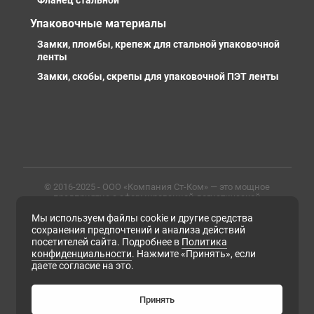
Фланец стальной
Упаковочные материалы
Замки, пломбы, крепеж для стальной упаковочной
ленты
Замки, скобы, скрепы для упаковочной ПЭТ ленты
© 2016-2025 - ООО «Компания Ст-Ком» — это мощное
предприятие с сформированной логистической
инфраструктурой, личными базами, компетентными и
Мы используем файлы cookie и другие средства
профессиональными сотрудниками. Предлагаем
металлопрокат любых марок, типов и размеров с
сохранения предпочтений и анализа действий
доставкой в России и СНГ
посетителей сайта. Подробнее в
Политика
конфиденциальности
. Нажмите «Принять», если
ИНН 6679102638, ОГРН 1169658133171
даете согласие на это.
Политика конфиденциальности
Согласие на обработку персональных данных
Согласие на получение рассылки рекламно-
Принять
информационных материалов