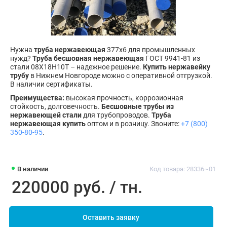
Нужна
труба нержавеющая
377х6 для промышленных
нужд?
Труба бесшовная нержавеющая
ГОСТ 9941-81 из
стали 08Х18Н10Т – надежное решение.
Купить нержавейку
трубу
в Нижнем Новгороде можно с оперативной отгрузкой.
В наличии сертификаты.
Преимущества:
высокая прочность, коррозионная
стойкость, долговечность.
Бесшовные трубы из
нержавеющей стали
для трубопроводов.
Труба
нержавеющая купить
оптом и в розницу. Звоните:
+7 (800)
350-80-95
.
В наличии
Код товара: 28336~01
220000 руб. / тн.
Оставить заявку