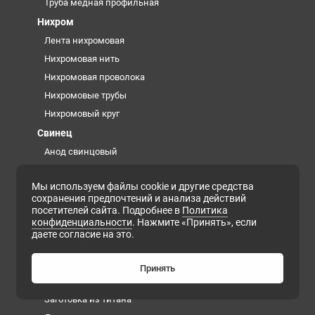
Труба медная профильная
Нихром
Лента нихромовая
Нихромовая нить
Нихромовая проволока
Нихромовые трубы
Нихромовый круг
Свинец
Анод свинцовый
Дробь свинцовая
Мы используем файлы cookie и другие средства
Кирпич свинцовый
сохранения предпочтений и анализа действий
Лист свинцовый
посетителей сайта. Подробнее в
Политика
конфиденциальности
. Нажмите «Принять», если
Роль свинцовая
даете согласие на это.
Свинцовая проволока
Труба свинцовая
Принять
Титан
Заготовка из титана