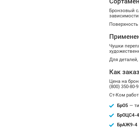
Сортамен
Бронзовый сл
зависимости 
Поверхность 
Примене
Чушки переп
художественн
Для деталей,
Как зака
Цена на брон
(800) 350-80-9
Ст-Ком работ
БрО5
— ти
БрОЦС4-4
БрАЖ9-4