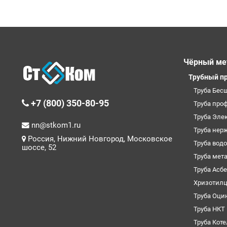
Чёрный ме
Трубный п
Труба Бес
+7 (800) 350-80-95
Труба про
Труба Эле
nn@stkom1.ru
Труба нер
Россия, Нижний Новгород, Московское
Труба вод
шоссе, 52
Труба мет
Труба Асб
Хризотил
Труба Оци
Труба НКТ
Труба Кот