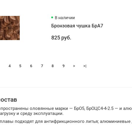
В наличии
Бронзовая чушка БрА7
825 руб.
4
5
6
7
8
9
>
>|
состав
спространены оловянные марки — БрО5, БрОЦС4-4-2.5 — и ал
агрузку и среду эксплуатации.
плавы подходят для антифрикционного литья; алюминиевые д