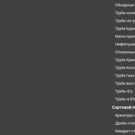
Обсадные 
Труба низ
Трубы из 
Труба Бур
Магистрал
Нефтепров
Спиралеш
Труба Кре
Труба Кол
Труба Газ
Труба вос
Трубы б/у
Трубы в В
Сортовой 
Арматура 
Дробь ста
Квадрат с