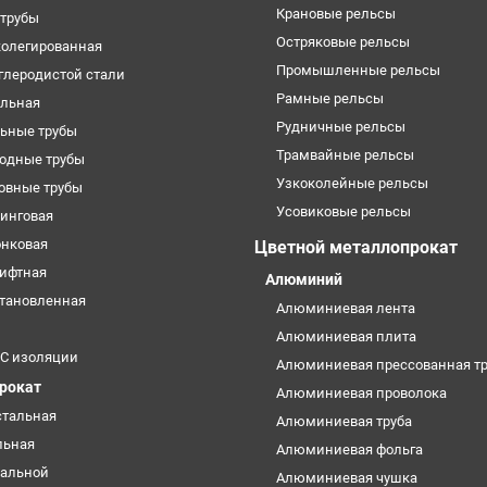
Крановые рельсы
трубы
Остряковые рельсы
колегированная
Промышленные рельсы
углеродистой стали
Рамные рельсы
ильная
Рудничные рельсы
ьные трубы
Трамвайные рельсы
одные трубы
Узкоколейные рельсы
овные трубы
Усовиковые рельсы
кинговая
онковая
Цветной металлопрокат
лифтная
Алюминий
становленная
Алюминиевая лента
Алюминиевая плита
УС изоляции
Алюминиевая прессованная тр
прокат
Алюминиевая проволока
стальная
Алюминиевая труба
льная
Алюминиевая фольга
тальной
Алюминиевая чушка