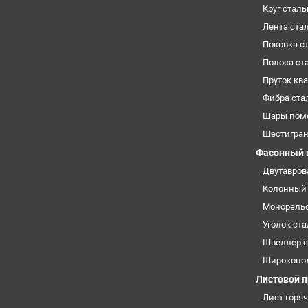
Круг стал
Лента ста
Поковка с
Полоса ст
Пруток кв
Фибра ста
Шары пом
Шестигра
Фасонный 
Двутавров
Колонный 
Монорельс
Уголок ст
Швеллер 
Широкопо
Листовой 
Лист горя