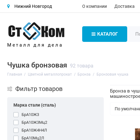
О компании
Доставка
Нижний Новгород
КАТАЛОГ
Металл для дела
Чушка бронзовая
92 товара
Главная
Цветной металлопрокат
Бронза
Бронзовая чушка
Фильтр товаров
Бронза в чуш
машиностроен
Марка стали (сталь)
БрА10Ж3
БрА10Ж3Мц2
БрА10Ж4Н4Л
БрА10Мц2Л