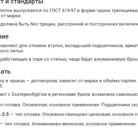
т и стандарты
иток выпускается по ГОСТ 614-97 в форме чушки трапециевидн
от марки.
должна быть без трещин, расслоений и посторонних включен
ние
лавляют для отливки втулок, вкладышей подшипников, армату
ого литья.
 работающих в паре со сталью, чаще берут алюминиевую бронз
зать
зу в чушках — договорная, зависит от марки и объёма партии
5.
ает с Екатеринбургом и регионами Урала; возможна самовыво
п сплава: Оловянная; основное применение: Подшипники ск
-2.5
— тип сплава: Оловянно-свинцово-цинковая; основное 
— тип сплава: Алюминиево-железная; основное применение: 