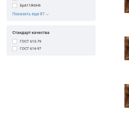
БрА11Ж6Н6
Показать еще 87
Стандарт качества
ГОСТ 613-79
ГОСТ 614-97