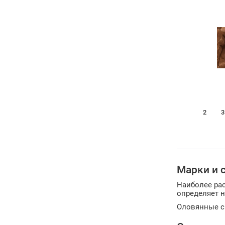
1
2
3
Марки и 
Наиболее ра
определяет н
Оловянные с