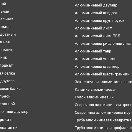
ьной
Алюминиевый двутавр
льная
Алюминиевый квадрат
тальная
Алюминиевый круг, пруток
альная
Алюминиевый лист
адратный
Алюминиевый лист ПВЛ
льная
Алюминиевый рифленый лист
ольные
Алюминиевый тавр
нник
Алюминиевый уголок
прокат
Алюминиевый швеллер
ая балка
Алюминиевый шестигранник
двутавр
Заклепочная алюминиевая пр
овая балка
Катанка алюминиевая
альной
Рулон алюминиевый
стальной
Сварочная алюминиевая пров
лочный двутавр
Сварочный алюминиевый прут
прокат
Труба алюминиевая квадратна
чекатаный
Труба алюминиевая профильн