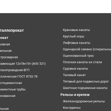
таллопрокат
Крановые канаты
Круглый коуш
рокат
Лифтовые канаты
шовная
Одинарной свивки (спиральны
фильная
Оцинкованный трос
ктросварная
Плоские канаты из стали
жавеющая 12х18н10т (AISI 321)
Судовые канаты
огазопроводная ВГП
Талевый канат
аллическая ГОСТ 8732-78
Тяговый для подвесных дорог
естоцементная
Шахтные подъемные канаты
цементные трубы
Рельсы и крепеж
нкованная
Железнодорожные рельсы
Контррельс
ельная