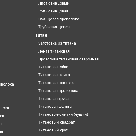
Лист свинцовый
Роль свинцовая
Свинцовая проволока
Труба свинцовая
Титан
Заготовка из титана
Лента титановая
Проволока титановая сварочная
Титановая губка
Титановая плита
Титановая поковка
оволока
Титановая проволока
Титановая труба
Титановая фольга
олока
Титановые слитки (чушки)
ок
Титановый квадрат
я
Титановый круг
ая