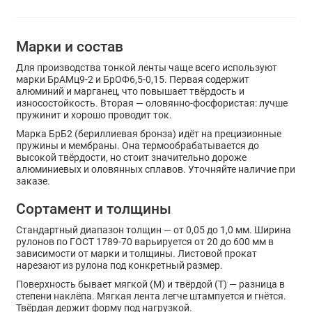
Марки и состав
Для производства тонкой ленты чаще всего используют
марки БрАМц9-2 и БрОФ6,5-0,15. Первая содержит
алюминий и марганец, что повышает твёрдость и
износостойкость. Вторая — оловянно-фосфористая: лучше
пружинит и хорошо проводит ток.
Марка БрБ2 (бериллиевая бронза) идёт на прецизионные
пружины и мембраны. Она термообрабатывается до
высокой твёрдости, но стоит значительно дороже
алюминиевых и оловянных сплавов. Уточняйте наличие при
заказе.
Сортамент и толщины
Стандартный диапазон толщин — от 0,05 до 1,0 мм. Ширина
рулонов по ГОСТ 1789-70 варьируется от 20 до 600 мм в
зависимости от марки и толщины. Листовой прокат
нарезают из рулона под конкретный размер.
Поверхность бывает мягкой (М) и твёрдой (Т) — разница в
степени наклёпа. Мягкая лента легче штампуется и гнётся.
Твёрдая держит форму под нагрузкой.