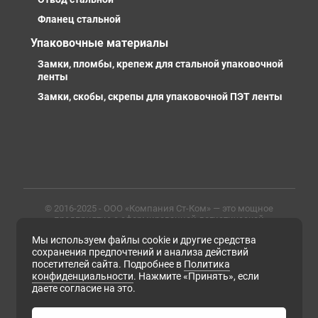
Фланец стальной
Упаковочные материалы
Замки, пломбы, крепеж для стальной упаковочной
ленты
Замки, скобы, скрепы для упаковочной ПЭТ ленты
© 2016-2025 - ООО «Компания Ст-Ком» — это мощное
предприятие с сформированной логистической
инфраструктурой, личными базами, компетентными и
Мы используем файлы cookie и другие средства
профессиональными сотрудниками. Предлагаем
металлопрокат любых марок, типов и размеров с
сохранения предпочтений и анализа действий
доставкой в России и СНГ
посетителей сайта. Подробнее в
Политика
конфиденциальности
. Нажмите «Принять», если
ИНН 6679102638, ОГРН 1169658133171
даете согласие на это.
Политика конфиденциальности
Согласие на обработку персональных данных