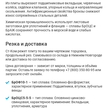
Из плиты вырезают подшипниковые вкладыши, червячные
колёса, седёлки клапанов, упорные кольца и направляющие
скольжения. Антифрикционные свойства бронзы снижают
износ сопряжённых стальных деталей.
Химическая промышленность использует листовые
заготовки для уплотнений и фланцев — сплавы БрОЦС и
БрАЖ сохраняют прочность в морской воде и слабых
кислотах.
Резка и доставка
Ст-Ком режет плиту по вашим чертежам: торцовка,
продольный рез. Самовывоз со склада в Нижнем Новгороде
или доставка по согласованию.
Цена договорная — зависит от марки, толщины и объёма
партии. Оставьте заявку по телефону +7 (800) 350-80-95 или
запросите счёт онлайн.
БрОФ10-1
— тип сплава: Оловянно-фосфористая;
характерное применение: Подшипники, втулки, зубчатые
венцы
БрОЦС5-5-5
— тип сплава: Оловянно-цинково-
свинцовая; характерное применение: Вкладыши,
уплотнения, арматура