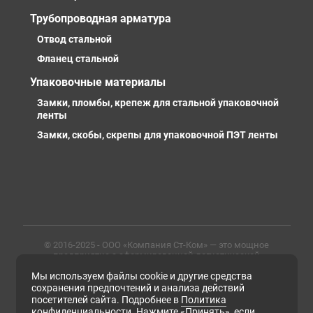
Трубопроводная арматура
Отвод стальной
Фланец стальной
Упаковочные материалы
Замки, пломбы, крепеж для стальной упаковочной
ленты
Замки, скобы, скрепы для упаковочной ПЭТ ленты
© 2016-2025 - ООО «Компания Ст-Ком» — это мощное
предприятие с сформированной логистической
инфраструктурой, личными базами, компетентными и
Мы используем файлы cookie и другие средства
профессиональными сотрудниками. Предлагаем
металлопрокат любых марок, типов и размеров с
сохранения предпочтений и анализа действий
доставкой в России и СНГ
посетителей сайта. Подробнее в
Политика
конфиденциальности
. Нажмите «Принять», если