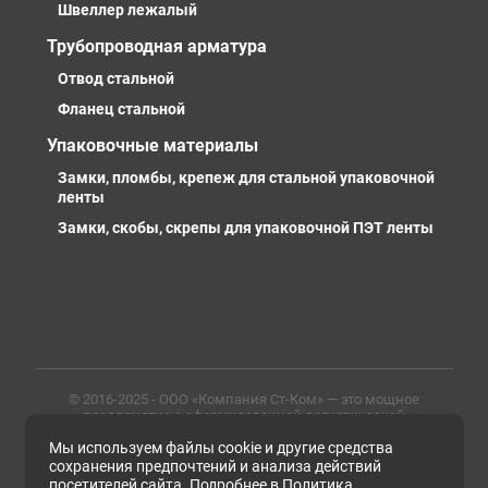
Швеллер лежалый
Трубопроводная арматура
Отвод стальной
Фланец стальной
Упаковочные материалы
Замки, пломбы, крепеж для стальной упаковочной
ленты
Замки, скобы, скрепы для упаковочной ПЭТ ленты
© 2016-2025 - ООО «Компания Ст-Ком» — это мощное
предприятие с сформированной логистической
инфраструктурой, личными базами, компетентными и
Мы используем файлы cookie и другие средства
профессиональными сотрудниками. Предлагаем
металлопрокат любых марок, типов и размеров с
сохранения предпочтений и анализа действий
доставкой в России и СНГ
посетителей сайта. Подробнее в
Политика