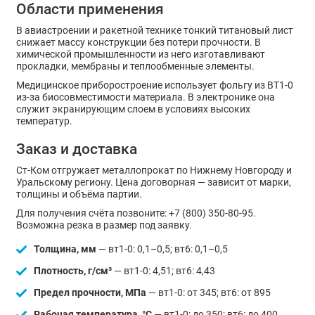
Области применения
В авиастроении и ракетной технике тонкий титановый лист
снижает массу конструкции без потери прочности. В
химической промышленности из него изготавливают
прокладки, мембраны и теплообменные элементы.
Медицинское приборостроение использует фольгу из ВТ1-0
из-за биосовместимости материала. В электронике она
служит экранирующим слоем в условиях высоких
температур.
Заказ и доставка
Ст-Ком отгружает металлопрокат по Нижнему Новгороду и
Уральскому региону. Цена договорная — зависит от марки,
толщины и объёма партии.
Для получения счёта позвоните: +7 (800) 350-80-95.
Возможна резка в размер под заявку.
Толщина, мм
— вт1-0: 0,1–0,5; вт6: 0,1–0,5
Плотность, г/см³
— вт1-0: 4,51; вт6: 4,43
Предел прочности, МПа
— вт1-0: от 345; вт6: от 895
Рабочая температура, °С
— вт1-0: до 350; вт6: до 400