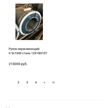
Рулон нержавеющий
0.9х1500 сталь 12Х18Н10Т
210000 руб.
1
2
3
4
>
>|