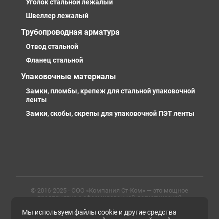
Уголок стальной лежалый
Швеллер лежалый
Трубопроводная арматура
Отвод стальной
Фланец стальной
Упаковочные материалы
Замки, пломбы, крепеж для стальной упаковочной
ленты
Замки, скобы, скрепы для упаковочной ПЭТ ленты
© 2016-2025 - ООО «Компания Ст-Ком» — это мощное
предприятие с сформированной логистической
инфраструктурой, личными базами, компетентными и
Мы используем файлы cookie и другие средства
профессиональными сотрудниками. Предлагаем