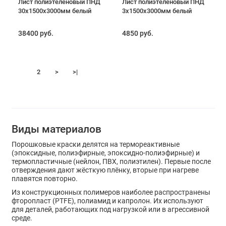
Лист полиэтеленовый ПНД
Лист полиэтеленовый ПНД
30х1500х3000мм белый
3х1500х3000мм белый
38400 руб.
4850 руб.
1
2
>
>|
Виды материалов
Порошковые краски делятся на термореактивные
(эпоксидные, полиэфирные, эпоксидно-полиэфирные) и
термопластичные (нейлон, ПВХ, полиэтилен). Первые после
отверждения дают жёсткую плёнку, вторые при нагреве
плавятся повторно.
Из конструкционных полимеров наиболее распространены
фторопласт (PTFE), полиамид и капролон. Их используют
для деталей, работающих под нагрузкой или в агрессивной
среде.