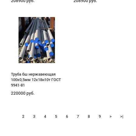
208900 руб.
208900 руб.
Труба бш нержавеющая
100х0,5мм 12х18н10т ГОСТ
9941-81
220000 руб.
1
2
3
4
5
6
7
8
9
>
>|