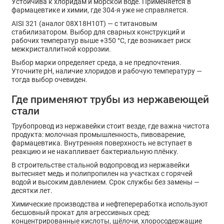
Устойчива к хлоридам и морской воде. Применяется в
фармацевтике и химии, где 304-я уже не справляется.
AISI 321 (аналог 08Х18Н10Т) — с титановым
стабилизатором. Выбор для сварных конструкций и
рабочих температур выше +350 °C, где возникает риск
межкристаллитной коррозии.
Выбор марки определяет среда, а не предпочтения.
Уточните pH, наличие хлоридов и рабочую температуру —
тогда выбор очевиден.
Где применяют трубы из нержавеющей
стали
Трубопровод из нержавейки стоит везде, где важна чистота
продукта: молочная промышленность, пивоварение,
фармацевтика. Внутренняя поверхность не вступает в
реакцию и не накапливает бактериальную плёнку.
В строительстве стальной водопровод из нержавейки
вытесняет медь и полипропилен на участках с горячей
водой и высоким давлением. Срок службы без замены —
десятки лет.
Химические производства и нефтепереработка используют
бесшовный прокат для агрессивных сред:
концентрированные кислоты, щёлочи, хлоросодержащие